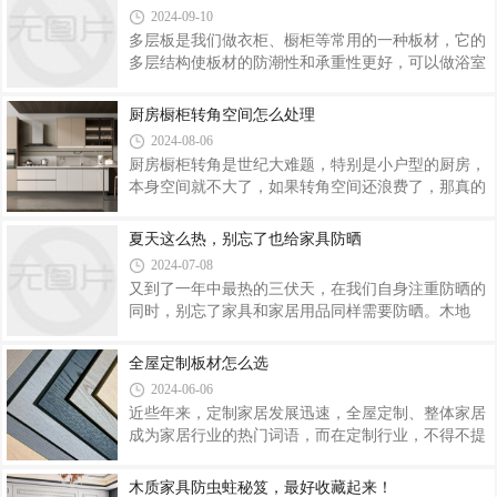
也能够让衣柜里面有更多的空间来挂一些衣物，不
2024-09-10
观地反映出一个人的生活状态和品味。01餐厅往往是
第一眼察觉到季节变化的场所，时令的新鲜食材透露
多层板是我们做衣柜、橱柜等常用的一种板材，它的
着秋天到来的讯息。而餐桌及配饰的选用能让美食有
多层结构使板材的防潮性和承重性更好，可以做浴室
更好的呈现，让人在丰收的时节同样拥有被美食治愈
柜、厨房橱柜、阳台柜、衣柜等等。但是多层板的工
的喜悦。想要营造一种迎接秋天的轻盈气氛，天然原
艺复杂，想选择更好的多层板就要深入了解多层板的
厨房橱柜转角空间怎么处理
木材料是最能表达这种感觉的。秋季选用原木质感的
知识点了！目前，市场主流的多层板分为全杨多层、
2024-08-06
餐桌不仅能给餐厅增添一种自然悠远的氛围，
桉木多层、杨桉多层。杨木质地较软，所以握钉力
厨房橱柜转角是世纪大难题，特别是小户型的厨房，
差，更容易变形，而桉木密度很高，木质非常紧实，
本身空间就不大了，如果转角空间还浪费了，那真的
所以全桉的多层板更好。多层板的层数有5层、7层、
没有什么可操作空间了。给大家分享一下橱柜转角空
9层、11层等，当然11层的多层板更坚固，而我们的
间的利用方法，设计得好真的可以放大厨房空间呢。
夏天这么热，别忘了也给家具防晒
11层多层板优选全桉原材，也更加经典耐用！怎么甄
1、柜板挖空收纳囫囵吞枣收纳法，上部挂锅子的地
选多层板？当然要看工艺！多层板的生产工艺有全
2024-07-08
方是做了可活动的轨道处理，基本上保证了取用随
又到了一年中最热的三伏天，在我们自身注重防晒的
心，当然，死角内先前安装了柜板挖空的，这种收纳
同时，别忘了家具和家居用品同样需要防晒。木地
方式还是不错的。2、转换为操作台将橱柜拐角转换
板：常通风，避免湿布擦地夏季空气潮湿、光照强，
为操作台是一个比较不错的方法，如果这时候成套橱
当木质地板面对强烈的阳光直射暴晒时，无论是实木
全屋定制板材怎么选
柜已经做好了，那么还是可以补救的，比如说，拐角
抑或复合类地板，均易加速它们的老化、变色、开
台板上配一个活动砧板，一防撞，二可以在切菜时
2024-06-06
裂。因此在夏天要经常通风，尤其是长期无人居住的
近些年来，定制家居发展迅速，全屋定制、整体家居
空置房间，更要注意地板易出现起拱、卷边现象，应
成为家居行业的热门词语，而在定制行业，不得不提
定期查看。同时要保持地板干燥、清洁，不用滴水的
到的一种热门板材就是颗粒板，它的综合性价比高，
拖把、湿布擦地，或用碱水、肥皂水擦地，以免破坏
稳定性适配性强。颗粒板既可以做柜体也可以做柜
木质家具防虫蛀秘笈，最好收藏起来！
油漆表面的光泽。建议一周一次为宜，擦地时一定要