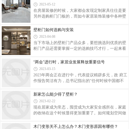
看吧。橱柜门用玻璃门好吗？钢化玻璃 （Tempered
胡桃不止天然的古朴，更有月光般的皎洁尊贵
2023-05-12
glass/Reinforced glass） 属于安全玻璃。钢化玻璃其实
在房屋装修的时候，大家都会发现定制家具往往是要
是一种预应力玻璃，为提高玻璃的强度，通常使用化
另外选购柜门门板的，而如今家居装饰装修中各种壁
学或物理的方法，在玻璃表面形成压应力，玻璃承受
柜是必然不可少的，而如果壁柜不安装门的话，其不
外力时首先抵消表层应力，从而提高了承载能力，增
仅影响美观而且防尘效果也不好，到底壁柜门的材质
壁柜门如何选购与安装
强玻璃自身抗风压性，寒暑性，冲击性等。注意与玻
与好处有哪些呢？壁柜门如何选购与安装呢？一起来
璃钢区别开来。玻璃是非晶无机非金属材
2023-04-08
随小编去了解下吧，希望对大家有所帮助吧。壁柜门
当下市场上的壁柜门产品众多，要想挑选到优质的壁
的材质与好处：一、壁柜门的材质：一般壁柜门由滑
柜门产品还需要掌握一定的选购技巧才行，一起来看
轮，轨道和壁柜门板组成，首先来说下门板，市场上
看如下的介绍吧：壁柜门如何选购与安装：一、壁柜
的壁柜门主要有玻璃、全板式和这2种的混合材质：
门如何选购：1、边框和轨道：目前，壁柜门的边框
“两会”进行时，家居业发展释放重要信号
1、玻璃材质：玻璃材质的门板给人一种晶莹剔透或
材料包括：铝合金、碳钢材料、铝钛合金以及镁钛合
朦胧遮隐的虚幻感觉，一种是更加年轻时尚的色
2023-03-15
金，后两者材质坚硬，而边框厚度在1mm左右，低于
2023年两会正在进行中，代表提议精辟多元，政 府工
此厚度在年限上难保障，轨道影响滑动效果。据了
作报告简洁有力，总书记指出的“任何时候中国都不
解：目前，壁柜门轨道有两，分别是：冷轧钢轨道和
能缺少制造业”确定了制造业是国家经济命脉所系的
铝合金轨道。2、滑轮：壁柜门是否长期使用，关键
基本方向。整个两会期间，对于家居行业的发展提出
新家怎么能少得了壁柜？
看滑轮的质量，壁柜门通常2.4米或以上的高度，门扇
了更高的要求和更明确的指导意见，释放出了一系列
宽，自重大，如底轮的承重力不够，会影响使用寿
2023-02-22
重要的信号。◎信号一：环保需求与日俱增近年来，
现在居家成为常态，囤货成为大家安全感所在，家庭
全球变暖、环境污染等问题受到越来越多的关注，消
的收纳在这个时候显得更加重要了。如何规划空间做
费者也越来越意识到自己的购买行为对环境产生的影
好收纳设计，也成为了我们在装修时要考虑的重要问
响。在两会期间，“环保”这一话题被反复提及。生态
题。很多小型柜体设计和收纳工具是没有办法满足需
木门变形关不上怎么办？木门变形原因有哪些？
环境部部长黄润秋表示，我国必须走人与自然和谐共