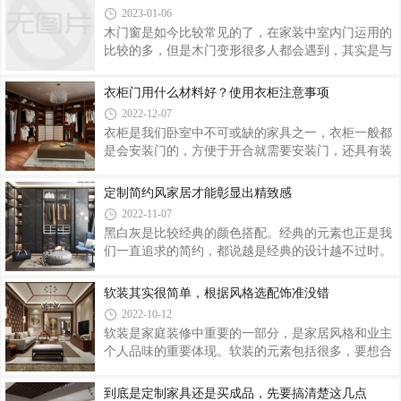
求的，所以我们需要有着更强收纳力的设计。在追求
生的现代化道路。对于家居行业来说，环保
2023-01-06
大容量的收纳时，壁柜设计也成为了大多数人的选
木门窗是如今比较常见的了，在家装中室内门运用的
择。利用合理的墙面空间，规划设计一组立体集成的
比较的多，但是木门变形很多人都会遇到，其实是与
大柜体，加强了收纳在空间中的比例，既能保持视觉
环境有关的，少部分的是因为质量问题，门如果变形
上的和谐美观，又能增加实用性功能，一举两得。一
就会关不上，那么木门变形关不上怎么办？木门变形
衣柜门用什么材料好？使用衣柜注意事项
般我们怎么做壁柜设计呢？本期就跟着小编来看看
原因有哪些？很多人都不太清楚，下面就来为大家讲
吧！收纳能力极好的通顶鞋柜，自然是充分利用玄
2022-12-07
解一番，一起来看看吧。木门变形关不上怎么办？大
衣柜是我们卧室中不可或缺的家具之一，衣柜一般都
家都知道木门会有一个热胀冷缩的特性，如果在环境
是会安装门的，方便于开合就需要安装门，还具有装
比较潮湿的地方，木门是比较容易发胀变形的，很容
饰的作用，但是选择什么材质的还是需要考虑的下
易导致门关不上的情况。这就不是更换合页和门套能
的，究竟衣柜门用什么材料好？下面就来为大家讲解
定制简约风家居才能彰显出精致感
够解决问题的了。个人建议，这样的情况最好还是换
一番，其次还有使用衣柜注意事项与大家分享，一起
一个防水性和防潮性都比较好的门或许会更好
2022-11-07
来看看吧。衣柜门用什么材料好？实木型如果衣柜移
黑白灰是比较经典的颜色搭配。经典的元素也正是我
门采用实木材质打造，这种这衣柜西让人感觉非常典
们一直追求的简约，都说越是经典的设计越不过时。
雅，价格也相对较高。它的门框也是采用实木制作而
下面小编带你们看一下如何用黑白灰拼凑出不一样的
成，门芯为中密度板贴实木皮，在制作过程中通常会
家具色彩。黑白灰的设计虽然不能给人眼前一亮的感
软装其实很简单，根据风格选配饰准没错
在实木外观上做凹凸造型，然后进行喷漆处理，这样
觉，但能烘托出十分高级的氛围感，小编觉得黑白灰
不仅能保持木材的颜色而且非常精美，带给人们
2022-10-12
的设计是比较耐看系列的，乍一看可能平平无奇，但
软装是家庭装修中重要的一部分，是家居风格和业主
慢慢相处久了会是不是发现一些小惊喜。黑色的皮质
个人品味的重要体现。软装的元素包括很多，要想合
沙发与暖白色的背景墙形成强烈的对比，深灰的茶几
理搭配可不是件简单的事。今天家具迷就为大家介绍
与条纹的地毯搭配，熊熊造型的灰色沙发，可爱又精
关于家居软装配饰的相关知识。软装概述软装是关于
到底是定制家具还是买成品，先要搞清楚这几点
致。把洗衣机、烘干机嵌入进阳台柜里，洗衣槽的上