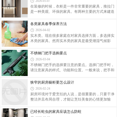
告书，确保自己定制的家具是健康环保的，符合国
2026-05-07
室可以舍去床头柜，用梳妆桌代替。窗边区域可以放
在装修的时候，衣柜是一件非常重要的家具，推拉门
置一长桌面，在护肤上妆中迎接清晨第一缕阳光。有
是一种美观、环保的家具。有两种主要的方式来建造
条件的也可以在更衣室设置一个梳妆台，椅子还能兼
衣柜，其中定制衣柜已成为许多家庭的选择。今天主
做脚凳。3.墙面挂镜+搁板桌适用于房间较小、化妆
要谈论衣柜推拉门的材质种类。 木塑板。衣柜推
各类家具春季保养方法
品不多的空间，连壁搁板可以选带抽屉的。旁边的墙
拉门材质为木塑板，不易变形，废料再次成型，易
面也可以用搁板放置小物。二、梳妆台怎么选购
2026-04-02
碎。 PVC材料。原料直接成型，不需使用胶水，
实木类。现在很多家庭在对家具选择方面，多选择实
无甲醛，无变形，表面处理光滑，可实现双面着色，
木类的家具。然而实木类的家具是最受潮湿气候影
但其成本相对较高，渗透率不高。移门是指门扇连接
响，保养不当或者保养不及时，便会对实木类家具的
滑轮并在固定的轨道上可移动的门，又称推拉门。它
寿命产生巨大影响。所以家里有实木类家具的朋友，
不锈钢门把手选购要点
区别于用铰链连接门扇的平开门。移门具有易安装、
这里要注意在给实木类家具保养的时候，用专业的清
可重复利用、可工业化生产、也可以小作坊生产、
2026-03-04
洁剂进行保养，保养后可以在表面涂上保护蜡。另外
不锈钢门把手的选择要注意的要点。选择门把手时，
我们可以在家具表面贴上吸水纸张，这样可以很好的
请注意家具的样式、功能和位置。一般来说，把手和
达到防潮的作用。这项春季家具保养注意事项的应用
家具之间的关系大致有两个处理原则，要么醒目，要
相当广泛，一致得到大家的推崇。金属家具。春季空
么隐藏。（1） 玄关是房间中重要的装饰部件之一，
狭窄的厨房橱柜要怎么设计
气湿度大，金属遇水易发生反应。主要症状为生锈。
玄关柜的把手可以强调其装饰性。（2）对称的装饰
金属家具生锈了怎么办?布加除锈剂擦掉锈迹，之
2026-02-24
门上安装了两个华丽漂亮的把手，（3）鞋柜应选用
厨房环境对于爱烹饪的人说，是很重要的，只要干净
颜色接近板面的单头手柄。（4）电视柜的把手可以
整洁并且布局合理，才能让烹饪美食的心情更加愉
考虑选择与电气部件或电视柜顶部石材颜色相似的外
悦。那如果碰到两个都转不过身来的那种狭长型厨
露把手，如黑色、灰色、深绿色和亚金色。（5）书
房，该怎么破?办法是人想出来，下面是小编精心挑
已经长蛀虫的家具应该怎么防蛀
房或工作室的家具可以模仿办公楼的做法，选择简
选的狭长型橱柜装修案例，希望对大家的厨房装修起