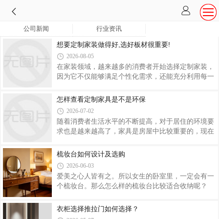
公司新闻
行业资讯
想要定制家装做得好,选好板材很重要!
2026-08-05
在家装领域，越来越多的消费者开始选择定制家装，
因为它不仅能够满足个性化需求，还能充分利用每一
寸空间。但你知道吗？定制家装的最终效果，很大程
度上取决于板材的选择。选对了板材，你的家装才能
怎样查看定制家具是不是环保
既美观又耐用。那么，如何在众多板材中挑选出最适
2026-07-02
合的呢？今天就来聊聊这个关键问题。板材的重要
随着消费者生活水平的不断提高，对于居住的环境要
性：基础决定上限在家装中，板材就好比建筑的地
求也是越来越高了，家具是房屋中比较重要的，现在
基，基础的好坏决定了整体的质量。市面上常见的板
消费者都追求环保健康的居住环境，所以在定制家具
材种类包括实木板、胶合板、多层板、密度板等，不
时也是需要环保的，很多消费者在定制时不知道怎样
梳妆台如何设计及选购
同的板材有着各自的优缺点。例如，实木板环保、耐
观看家具是不是环保的，究竟怎样定制家具是不是环
用，但价格较高；密度板价格实惠，但防潮性能较
2026-06-03
保呢?针对这个问题做出了详细的解答。看——定制
爱美之心人皆有之。所以女生的卧室里，一定会有一
的材质要环保从材质上来分，家具就可以分为：实
个梳妆台。那么怎么样的梳妆台比较适合收纳呢？
木、板式、钢材、塑料、布艺、藤艺以及现代流行的
一、如何设计梳妆台1. 墙面挂镜+带屉梳妆桌只要空
纸家具等。无论是哪一种材质的家具，先要保证的就
间足够，选用小巧、轻薄的带屉桌子，就可以满足你
衣柜选择推拉门如何选择？
是健康。在定制的时候，可以查看相关的质量检测报
的梳妆、收纳要求。2. 重视犄角旮旯，变身梳妆区卧