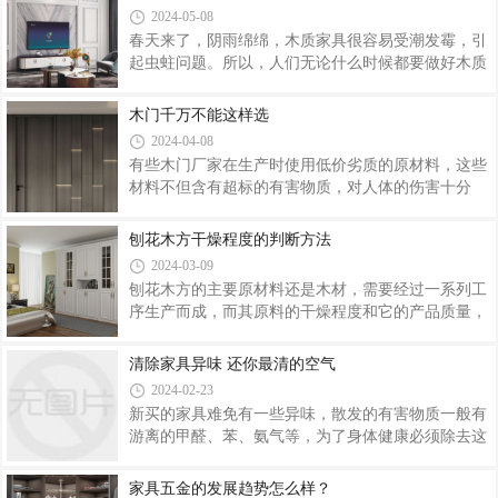
门，尤其是热门极简的一门到顶，我们从选材、工
将水拧干。还可加装一层纱帘，在不遮挡阳光的同
2024-05-08
艺、环保等方面进行了全方位的改进升级，板材性能
春天来了，阴雨绵绵，木质家具很容易受潮发霉，引
更加稳定！我们常见的颗粒板原料主要有杨木、桉
起虫蛀问题。所以，人们无论什么时候都要做好木质
木、松木等，优质的颗粒板原料会采用以上原木，而
家具的防虫攻略！接下来，就和小编一起学习下木质
价格低廉的普通颗粒板用料相对复杂，原材料多为板
家具防虫大法吧！三招搞定木质家具虫蛀老化木质油
木门千万不能这样选
材边角料、锯末、树枝混合等，质量难以保证。我们
漆涂刷漆类涂刷对尚未受害的木质家具，用生桐油、
甄选优质原生料，五层结构定向铺装，物理性能更优
2024-04-08
虫胶漆或清漆等涂料，对木质家具进行涂刷，使其彻
有些木门厂家在生产时使用低价劣质的原材料，这些
底与蛀虫隔绝，达到防蛀的目的。但是，要注意的
材料不但含有超标的有害物质，对人体的伤害十分
是：在涂刷时，木质家具的任何一个地方都要涂刷均
大，而且还会缩短木门的使用周期。如果您在市场上
匀，以保证着漆的美观和坚固。药液喷射当木质家具
挑选产品的时候闻到刺激性气味，有些商家会故意说
刨花木方干燥程度的判断方法
被虫蛀害时，可用敌敌畏和水以1∶5的比例配成药
是普遍现象，经过晾晒就能去除。木制家具的确会有
液，用喷雾器全面喷射，让药液渗入家具内，要连
2024-03-09
一定的气味，但并非这种刺激性强烈的气味，这样的
刨花木方的主要原材料还是木材，需要经过一系列工
情况只能表明这套木门的甲醛含量严重超标，对身体
序生产而成，而其原料的干燥程度和它的产品质量，
的危害很大，一般不推荐购买，一定要选购环保木
是有着很密切关系的。那么要怎样判断刨花木方的干
门。现在家居装修中很多的家庭都愿意将木门作为他
燥程度呢？可以称重量，这是直观鉴别木材干燥程度
清除家具异味 还你最清的空气
们的里面装饰，但市场上木门品牌繁多、工艺种类多
的方法，经过自然风干的原材料比湿度比较大的材料
样，功能性选择多多，消费者如何选购木门产品，
2024-02-23
重。然后的话，可以用手触摸感受木材的温度是简单
新买的家具难免有一些异味，散发的有害物质一般有
的鉴别方法，含水量比较多的木材摸起来会有冰凉的
游离的甲醛、苯、氨气等，为了身体健康必须除去这
感觉，而相对干燥的木材就不会有这种感觉。另外，
些异味。家具清除异味方法一：要保持家里的空气流
如果是干燥的原材料，敲击起来声音会比较的沉闷，
通家具的异味主要是家具在制作加工的过程中所使用
家具五金的发展趋势怎么样？
而与之相反的材料则会显得比较干脆，希望这些鉴别