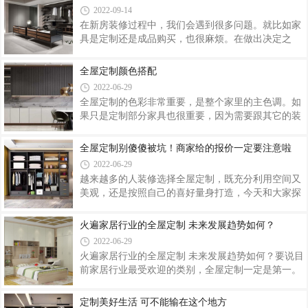
整体环境、空间美学、陈设艺术、生活功能、材质风
方设计储物柜，增加视觉延伸感。电视背景墙
2022-09-14
格、意境体验、个性偏好，甚至风水文化等多种复杂
在新房装修过程中，我们会遇到很多问题。就比如家
元素的创造性融合。软装的每一个区域、每一种产品
具是定制还是成品购买，也很麻烦。在做出决定之
都是整体环境的有机组成部分。也是在商业空间环境
前，我们应该明确这几点，以免预算超支！1.首先看
与居住空间环境中所有可移动的元素统称软装，也可
房子的大小如果是小房子，建议定制家具。由于小房
全屋定制颜色搭配
称为软装修、软装饰。软装的元素包括家具、装饰
子很多地方的宽度或长度的限制，我们很难买到合适
画、陶瓷、花艺绿植、布艺、灯饰、其它装饰摆
2022-06-29
的成品家具。小房子对使用功能的要求更高。定制家
全屋定制的色彩非常重要，是整个家里的主色调。如
具可按需定制，收纳功能更佳。如果你是一个户型的
果只是定制部分家具也很重要，因为需要跟其它的装
房子，那么可以购买成品家具。2、看装修预算如果
修相搭配。在家装中，越来越多人选择定制家具来装
预算足够，我们可以考虑定制家具。现在装修很讲究
出个性空间，而在定制家具时擅用色彩搭配，会让家
全屋定制别傻傻被坑！商家给的报价一定要注意啦
环保，要选择正规厂家，选择好的板材，所以相对价
居空间更为和谐。下面给大家普及一下定制家具色彩
格会略高一些。如果预算不够，我们可以选择购买
2022-06-29
搭配原理及技巧。1、侧重色彩在设计定制家具时，
越来越多的人装修选择全屋定制，既充分利用空间又
不宜色彩太多。在大面积地方选定颜色后，可用一种
美观，还是按照自己的喜好量身打造，今天和大家探
比其更亮或更暗的颜色来渲染，如用于线角处。侧重
讨一下全屋定制中容易被坑的细节！也许你被重复收
色彩用于有装饰线的定制家具上，更能凸显巧思。
费还不知道。定制家具的报价方式分为展开面积和投
火遍家居行业的全屋定制 未来发展趋势如何？
2、色调平衡想要成功运用对比色彩，需要依赖良好
影面积，但是如何报价，我们知道这些注意事项了，
的色调平衡。可以广泛应用在定制家具颜色搭配上
2022-06-29
就不会被忽悠。报价套餐等于套路！首先要弄明白商
火遍家居行业的全屋定制 未来发展趋势如何？要说目
家的报价是按照展开面积算的还是投影面积（一般厂
前家居行业最受欢迎的类别，全屋定制一定是第一。
家是按照投影面积算的，投影面积是商家的计算方
全屋定制越来越受欢迎，很大程度上要归功于房地产
式，更简单），柜体的展开面积通常是投影面积的3.2
行业的快速发展，以及当前年轻化的消费群体。不少
定制美好生活 可不能输在这个地方
到3.6倍左右。柜体1、柜体的材质柜体的材质，用是