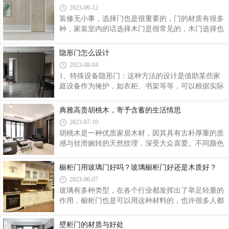
五金是小部件，其实小小的配件对木门的使用寿命有
悦，非常适合用来去除新家具味道。食醋可以使
2023-09-12
着至关重要的作用，决定木门使用是否便利依靠的就
装修无小事，选择门也是很重要的，门的材质有很多
是这些小个头的五金件，所以挑选五金件一定不能马
种，家装室内的话选择木门是很常见的，木门选择也
虎。这里面要看两个重点――合页和滑轨。 木门
是需要技巧的，辨别优劣，那么家装木门怎么选？这
合页的挑选 看合页。木门面板每天都要开关多
里面可是有不少学问的，下面就来为大家讲解一番，
隐形门怎么设计
次，合页不但要衔接柜体的门板，还独自承受门板的
一起来看看吧。家装木门怎么选？第一招：敲击、掂
重量，优质的合页会在门板负重十几公斤的情况
2023-08-04
量木门据专家介绍，辨别木门质量，首先是敲击、掂
1、特殊设备隐形门：这种方法的设计是借助某些家
量。门内的填充物一般分为实心和部分实心，实心的
庭设备作为掩护，如衣柜、书架等等，可以根据实际
填充物肯定重，价格也就贵;而部分实心相对轻，价格
情况巧妙安排，拿书架为例，看起来是个书架，不会
也相对便宜。但是有一些黑心商家将下脚料充当填充
去动，但主人知道转动书架却进入到另外一个空间，
典雅高贵胡桃木，寄予含蓄的生活情思
物，这种木门环保堪忧。所以作为消费者，要养成购
这样的隐形门非常协调不容易被发现，也有人用镜子
买品牌产品的习惯。第二招：检查“密封条”
2023-07-10
等等设备作为隐形门的掩护。2、以色彩或者花纹为
胡桃木是一种优质家居木材，因其具有古朴厚重的质
依托的隐形门设计：这种方式也常常用到，例子是墙
感与丝滑婉转的天然纹理，深受大众喜爱。不同颜色
体整体的颜色与门的颜色相统一、相融合，或者在花
的胡桃木各具特色的同时展现出别样的美感。巴山胡
纹的拼接上形成自然的过度，让人看起来是一个整
桃何当共剪西窗烛，却话巴山夜雨时。巴山夜雨自古
橱柜门用玻璃门好吗？玻璃橱柜门好还是木质好？
体，从而形成空间的阻断，但事实上却是一个门的作
就寄托了深刻的思念心绪，而这思念的雨露浇灌出的
用，这种方法要求花纹或者颜色做工非常精细，才
2023-06-07
色彩，便是巴山胡桃。巴山胡桃系列木门，采用天然
玻璃有多种类型，在各个行业都发挥出了举足轻重的
胡桃木纹理，深沉鲜明的色彩蕴含了极富变化的艺术
作用，橱柜门也是可以用这种材料的，也许很多人都
风格，表面纹路千回百转，让人感受到木门中所蕴含
不太了解的吧，那么橱柜门用玻璃门好吗？玻璃橱柜
的深深眷恋。门板上一丝月影的点缀，仿佛月光弥漫
门好还是木质好？下面来为大家讲解一番，一起来看
壁柜门的材质与好处
在古朴的胡桃木上，景致优美，韵味宜人。月影胡桃