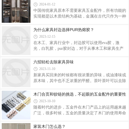
的一些化学物品如粘接剂，油漆等所引起的，里面的
方法会对您有所帮助。
2024-01-12
挥发性物质带来的异味，保持房屋的通风既是对本身
中国传统家具原本不需要家具五金配件，所有功能的
房屋好环境的营造也是消除异味的有效办法。家具清
实现都是以木质结构为基础，金属在古代只作为一种
除异味方法二：房间可摆菠萝清除异味可买些菠萝在
装饰应用在家具中，直至清明时期，金属才在家具
每个房间放上几个，大的房间可多放一些。因为菠萝
（主要是木箱，柜体锁扣、包边，合页等）实现了简
为什么家具封边选择PUR热熔胶？
是粗纤维类水果，既可起到吸收油漆味又可达到散发
单的功能。80年代板式家具从西方传入我国，家具五
菠萝的清香味道、加快清除异味的速度，起到
2023-12-15
金配件才开始在家具中大量使用，经过近30年的发
在木工、家具行业中，封边胶可以使用eva胶，激
展，家具五金配件在家具中的作用也越来越重要，人
光，白乳胶，pur胶封边，对于从事木工和家具生产
们对家具的品质关注也开始从板材、环保慢慢转向了
的技术人员应该都知道，封边一般都是采用白胶、乳
五金配件。 近年来，人们因为审美观的改变以及
胶等水性胶，气味大， 含苯，对人体损害大；而且易
六招轻松去除家具异味
对新居装饰的高标准，对家具五金也提出了更高的要
出现脱落现象严重的影响了产品的品质，而现在采用
求：外形美观，突出个性，更多地反映时代特征和
2023-11-10
符合环保要求标准的热熔胶进行粘合，是可以避免这
新家具买回来的时候都有很浓重的异味，或油漆味或
些问题。 封边热熔胶种类繁多，大多数的热熔胶都是
原木味，其中也不乏浓重的甲醛。茶叶茶叶可以去除
需要加热操作，贴合后可以再加热使用，是可逆的。
异味，将茶水烧开后放入茶叶，用塑料小捅将其分放
而PUR封边热熔胶是湿气反应型热熔胶，加热操作，
到各个房间，等到水冷的时候再加，这样反复的操
木门合页和铰链的挑选，不起眼的五金配件的重要性
贴合后会和空气里的湿气反应，反应完后就不可逆
作，可以使室内装修味道大幅度的降低。同时也可以
(即加热也不会融化)。所以 PUR 热熔胶更耐高温和
2023-10-10
使用把喝过的隔夜茶叶晾干后放进衣柜等家具中，能
随着时代的进步，五金件在木门产品上的运用越来越
去除甲醛的异味。绿植像吊兰、文竹、君子兰、万年
广泛，很多时候，五金的质量决定了木门的使用寿命
青、仙人掌、龟背竹、常青藤等绿植都能效的吸收毒
长短，木门五金件的品牌五花八门，如果需要购买木
气。另外，市面上比较流行的平安树和樟树等大型植
门五金件前，一定要做好相应的功课。 别看木门
家装木门怎么选？
物，它们自身能释放出一种清新的气体，让人精神愉