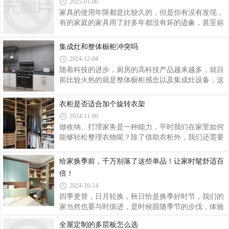
甲醛以外，橱柜内可能还存在着有害物质苯、
2025-01-06
范围之内吗？一、如果您的厨房属于仍大部分保持做
家具的使用年限都是比较久的，但是你有没有发现，
饭功能，且使用频率较高，或您属不喜常打理房间卫
有的家庭的家具用了好多年都没有坏的迹象，甚至崭
生型，强烈建议在拉手的选择上不管什么款，什么风
新如刚买回来的一样。反观自己家的家具，没用几年
格，一定不要纹理过多(最好没有)，聪明的你，一定
就产生些裂痕、脱漆等方面问题。其实，家具的耐用
集成灶和整体橱柜冲突吗
知道理由的，我只是做个提醒而已。 二、如果您看
程度是和日常保养有关的。小编总结了三个不要、四
中了一款实心的橱柜拉手，即拉手的一侧全部
2024-12-04
个禁止以及四个尽量的家具保养技巧，让你的家具多
随着科技的进步，厨房的高科技产品越来越多，就目
用几年也没事！三个不要第一，不要在木质家具的桌
前比较火热的就是整体橱柜感念以及集成灶设备，这
面上放置高浓度的酒精、香蕉水和刚煮沸的开水等滚
两种设计都是为了实现厨房的智能化。那么如果集成
烫的东西，以防损坏漆面。第二，不要用水冲洗胶合
灶和整体橱柜同时出现在厨房是否会起冲突，两者有
衣柜是否适合加个旋转衣架
板制作的家具，切忌放在碱水中浸泡，防止夹板散胶
必要同时存在吗？集成灶：是一种集吸油烟机、燃气
或脱胶。第三，不要用与家具原油漆色泽不同
2024-11-06
灶、消毒柜、储藏柜等多种功能于一体的厨房电器。
做收纳、打理家务是一种能力，平时我们在家里如何
整体橱柜：是指厨房中存放厨具以及做饭操作的平
能够轻松整理衣物呢？除了借助衣柜外，我们还需要
台。使用明度较高的色彩搭配，由五大件组成：柜
一些好用的五金件来帮助。旋转衣架就是一个比较新
体、门板、五金件、台面、电器。整体橱柜，亦
型的人性化设计。旋转衣架特点其实衣柜旋转衣架也
给家换季前，千万别落了这些单品！让家时髦舒适百
称“整体厨房”，是指由橱柜、电器、燃气具、厨房功
可以将其叫做旋转衣柜，如果家里面衣柜不够用的
能用具四位一体组成的橱柜组合。要将集成灶和整体
倍！
话，这种旋转衣架也是可以临时拿出来用用的，旋转
2024-10-14
衣架的造型大多数是圆形的，或者是椭圆形的，在使
四季更替，日月轮换，秋日恰是换季好时节，我们的
用的时候，具有旋转的功能，挂衣服的时候也很方
家当然也要与时俱进，是时候跟随季节的步伐，体验
便，衣柜里面本身的空间就是有限的。但是使用了旋
全新的家装秋色啦！家中装潢就像穿衣搭配的延伸，
转衣架以后，就能够让有限的空间得到拓展和延伸，
全屋定制的多层板怎么选
是一种对于自己的心境和外界关系思考的体现，能直