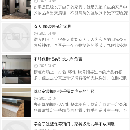
单、方形的把手。（6） 浴室的柜门不多，因此适合
2025-05-09
到帮助。纯白色的一字型橱柜在明媚的阳光照射下，
如果是已经长了虫子的家具，就是先把长虫的家具中
显得分外纯净、唯美。橱柜对面设有吧台，吧台与客
的物品拿出来清理，不能清洗的就放到阳光下晾晒;家
厅之间的墙面被打破，使厨房变得更加开阔和明亮，
具要用消毒液反复擦拭几遍，擦净后彻底通风干燥;遭
而且吧台还可以当成餐桌使用，兼具实用性与趣味
蛀虫或白蚁蛀蚀的木家具，可将微量杀虫药液(敌敌
春天,喊你来保养家具
性。狭长型厨房在装修设计时不仅要做好分类收纳储
畏)滴入虫蛀孔，也可用尖辣椒或花椒捣成沫，塞入
物空间，保证厨房的干净整洁，还要做好照明设计，
2025-04-09
虫蛀孔。或者虫蛀处涂抹石蜡油，连续涂抹10天即
不
进入四月了，很多人喜欢春天，因为和煦的阳光令人
可。但是，切记橱柜等餐具类家具不能使用杀虫剂和
陶醉神往。春季是一个万物复苏的季节，气候比较潮
石蜡油。四种防虫法浓盐水、辣椒水防蛀为了防止实
湿，各种家具在此时都应该要注意保养，只有细心的
木家具被蛀虫蛀蚀，可于表面用浓盐水多涂抹几次，
保养才能延长心爱家具的使用寿命哦。一、春季家具
不环保橱柜易引发六种危害
可有防蛀作用。而另一种方法就是用尖辣椒或花椒适
保养方法防尘。春天微风轻轻刮，小风抚摸着脸，感
量，捣碎成末，塞入蛀孔，并用开水冲注，有杀
2025-03-07
觉很舒服。可是也带来了灰尘，家具除尘变得很重
橱柜市场上，打着“环保“旗号招摇过市的产品有很
要。除尘的时候，要用软布顺着家具的纹理轻轻地
多，但是是否真正环保消费者却无从得知。在橱柜购
擦，千万不能野蛮除尘。避阳摆放。家具摆放的位置
买时，消费者需要认清橱柜品牌，避免不环保橱柜带
最好不要受到阳光的直射，经常日晒会使家具油漆膜
来的以下六种危害。一、物理伤害材料、做工低劣的
选购家装橱柜拉手需要注意的问题
褪色，金属配件易氧化变质，木料容易发脆。夏日最
橱柜，可能在细节处存在毛刺、尖角、快口等，这些
好用窗帘遮日晒，以保护家具。二、南方春季家具
2025-02-10
未经合理处理的部分，很容易造成身体伤害。在橱柜
去正规的橱柜店定制整体橱房，签定合同时一定会和
上直接处理食物，可能因为台面质量问题，造成误食
您最后敲定一些细节的配置，拉手即是其中一项。不
杂质、碎屑等情况，对健康也有危害。 橱柜还存在噪
同风格肯定会配置不同款式的，而且商家也会推出一
音、光线的污染，要避免这些问题，就要使用高质量
些免费的，一些收费的，基本足以让您眼花缭乱，拿
学会了这些保养窍门，家具多用几年不成问题！
的五金件，合理选择面板和台面。二、化学污染除了
不定注意。那么关于拉手的实用性，不知在您的考虑