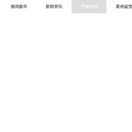
德润森华
新闻资讯
产品中心
案例鉴